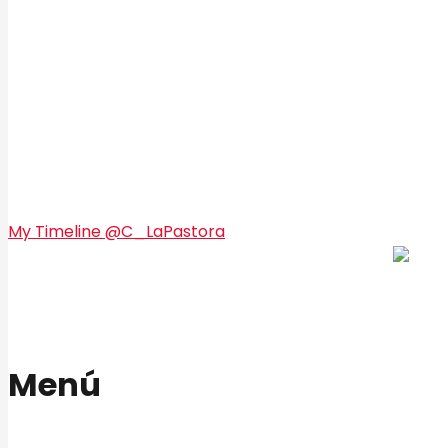
My Timeline @C_LaPastora
Menú
Inicio