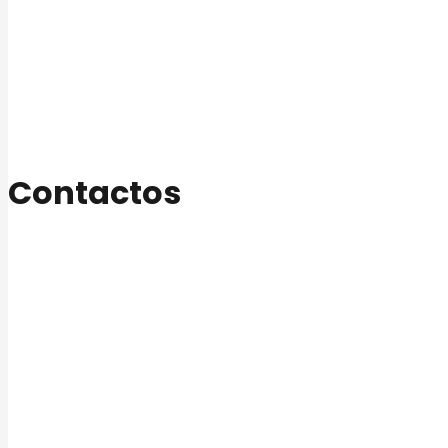
Nosotros
Nuestros Productos
Fundación La Pastora
El Pastoreño
Contáctenos
Contactos
+58 (252) 400 0400
Carretera Panamericana Km. 495, La Pastora, Edo. Lara.
Rif J- 000062773