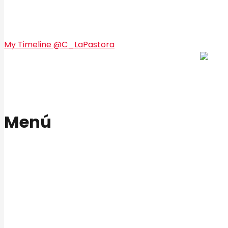
My Timeline @C_LaPastora
Menú
Inicio
Nosotros
Nuestros Productos
Fundación La Pastora
El Pastoreño
Contáctenos