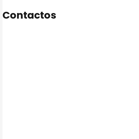
Contactos
+58 (252) 400 0400
Carretera Panamericana Km. 495, La Pastora, Edo. Lara.
Rif J- 000062773