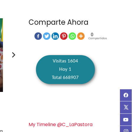
Comparte Ahora
0
Compartidos
Visitas 1604
Hoy 1
Total 668907
My Timeline @C_LaPastora
a