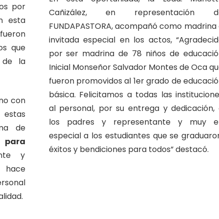
os por
Cañizález, en representación d
n esta
FUNDAPASTORA, acompañó como madrina 
fueron
invitada especial en los actos, “Agradeci
os que
por ser madrina de 78 niños de educaci
 de la
Inicial Monseñor Salvador Montes de Oca q
fueron promovidos al 1er grado de educaci
básica. Felicitamos a todas las institucion
ano con
al personal, por su entrega y dedicación,
 estas
los padres y representante y muy e
ama de
especial a los estudiantes que se graduaro
 para
éxitos y bendiciones para todos” destacó.
nte y
n hace
sonal
lidad.