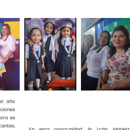
el año
ciones
tora se
tantes,
En esta oportunidad, la Lcda. Mariett