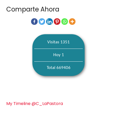
Comparte Ahora
Visitas 1351
Hoy 1
Total 669406
My Timeline @C_LaPastora