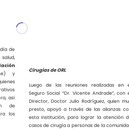
día de
salud,
dación
Cirugías de ORL
se) y
uienes
Luego de las reuniones realizadas en e
rativos
Seguro Social “Dr. Vicente Andrade”, con 
ra, así
Director, Doctor Julio Rodríguez, quien m
ón de
presto, apoyó a través de las alianzas c
ra los
esta institución, para lograr la atención 
casos de cirugía a personas de la comunid