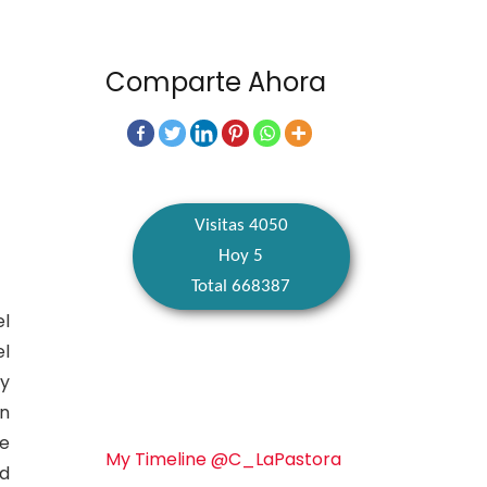
Comparte Ahora
Visitas 4050
Hoy 5
Total 668387
l
el
uy
on
de
My Timeline @C_LaPastora
ad