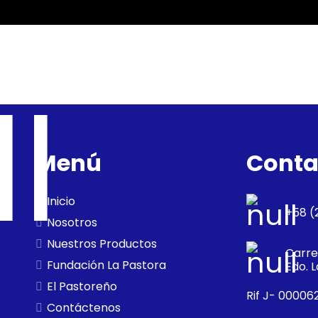
Menú
Conta
Inicio
+58 (
Nosotros
Nuestros Productos
Carre
Fundación La Pastora
Edo. L
El Pastoreño
Rif J- 00006
Contáctenos