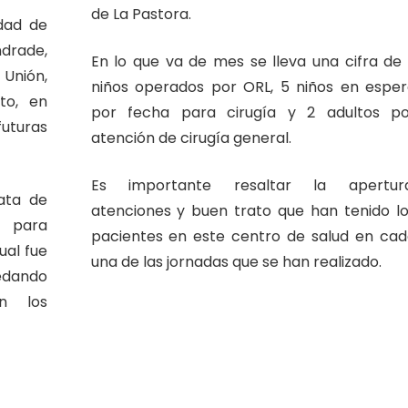
de La Pastora.
dad de
ndrade,
En lo que va de mes se lleva una cifra de
Unión,
niños operados por ORL, 5 niños en espe
to, en
por fecha para cirugía y 2 adultos po
uturas
atención de cirugía general.
Es importante resaltar la apertura
ata de
atenciones y buen trato que han tenido l
o para
pacientes en este centro de salud en ca
ual fue
una de las jornadas que se han realizado.
dando
n los