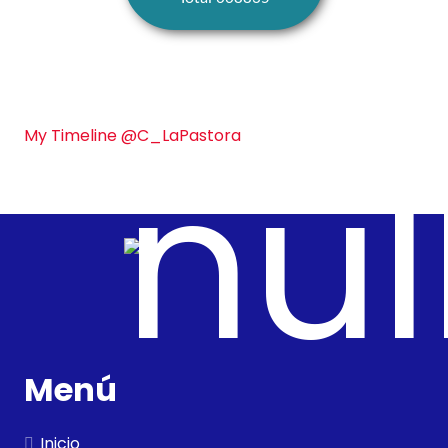
My Timeline @C_LaPastora
Menú
Inicio