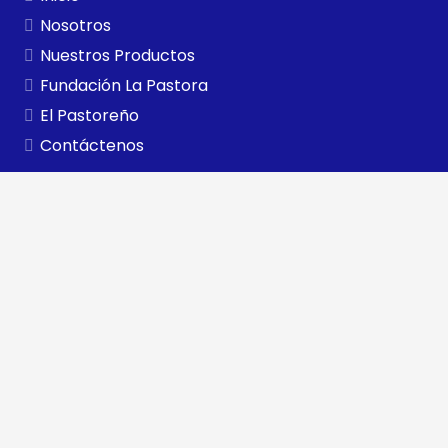
Nosotros
Nuestros Productos
Fundación La Pastora
El Pastoreño
Contáctenos
Contactos
+58 (252) 400 0400
Carretera Panamericana Km. 495, La Pastora, Edo. Lara.
Rif J- 000062773