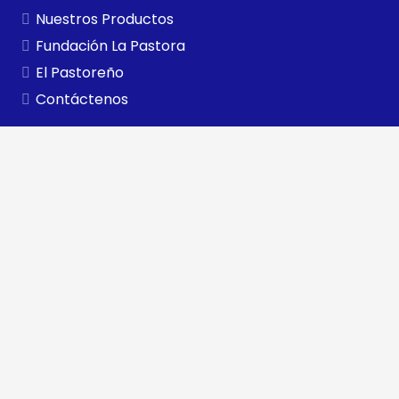
Nuestros Productos
Fundación La Pastora
El Pastoreño
Contáctenos
Contactos
+58 (252) 400 0400
Carretera Panamericana Km. 495, La Pastora, Edo. Lara.
Rif J- 000062773
Copyright 2021 ©
CORPOWEB PROYECTOS C.A.