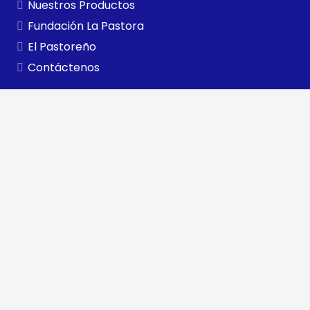
Nuestros Productos
Fundación La Pastora
El Pastoreño
Contáctenos
Contactos
+58 (252) 400 0400
Carretera Panamericana Km. 495, La Pastora, Edo. Lara.
Rif J- 000062773
Copyright 2021 ©
CORPOWEB PROYECTOS C.A.