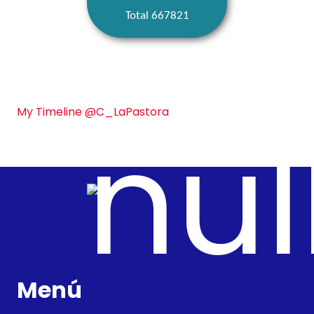
Total 667821
My Timeline @C_LaPastora
Menú